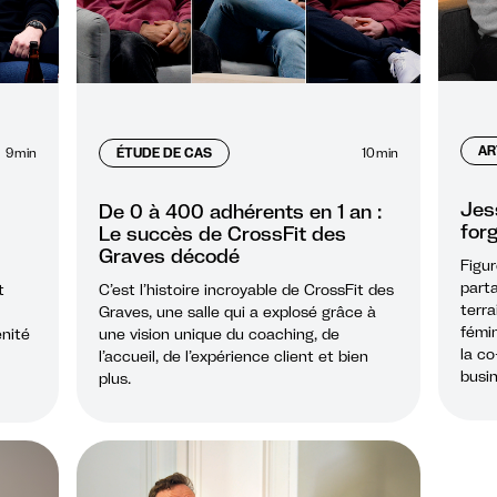
AR
9
min
ÉTUDE DE CAS
10
min
Jes
De 0 à 400 adhérents en 1 an :
forg
Le succès de CrossFit des
Graves décodé
Figur
part
t
C’est l’histoire incroyable de CrossFit des
terra
Graves, une salle qui a explosé grâce à
fémin
énité
une vision unique du coaching, de
la co
l’accueil, de l’expérience client et bien
busi
plus.
durab