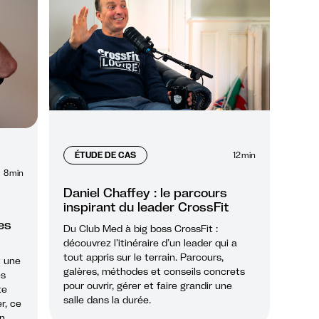
ÉTUDE DE CAS
12
min
8
min
Daniel Chaffey : le parcours
inspirant du leader CrossFit
es
Du Club Med à big boss CrossFit :
découvrez l’itinéraire d’un leader qui a
tout appris sur le terrain. Parcours,
t une
galères, méthodes et conseils concrets
es
pour ouvrir, gérer et faire grandir une
te
salle dans la durée.
r, ce
in