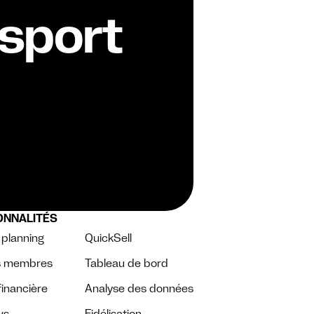
 sport
ONNALITÉS
 planning
QuickSell
es membres
Tableau de bord
financière
Analyse des données
ws
Fidélisation