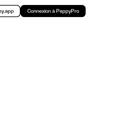
py.app
Connexion à PeppyPro