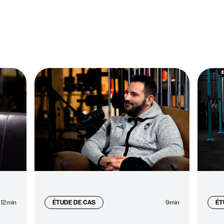
12
min
ÉTUDE DE CAS
9
min
ÉT