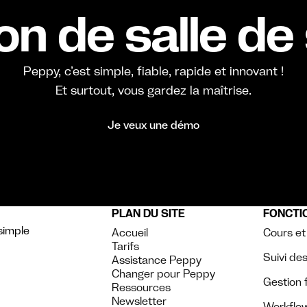
on de salle de
Peppy, c’est simple, fiable, rapide et innovant !
Et surtout, vous gardez la maîtrise.
Je veux une démo
PLAN DU SITE
FONCTI
simple
Accueil
Cours et
Tarifs
Suivi d
Assistance Peppy
Changer pour Peppy
Gestion 
Ressources
Newsletter
Workflo