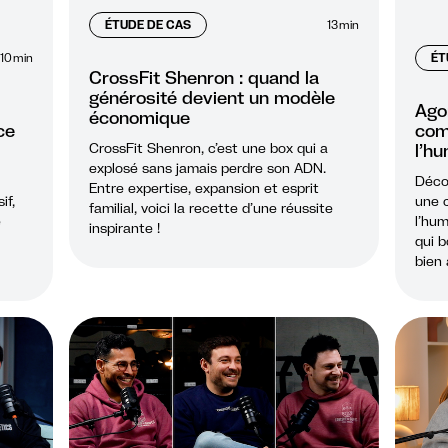
ÉTUDE DE CAS
13
min
ÉT
10
min
CrossFit Shenron : quand la
générosité devient un modèle
Agor
économique
com
ce
l’h
CrossFit Shenron, c’est une box qui a
explosé sans jamais perdre son ADN.
Déco
Entre expertise, expansion et esprit
une 
if,
familial, voici la recette d’une réussite
l’hum
e
inspirante !
qui b
bien 