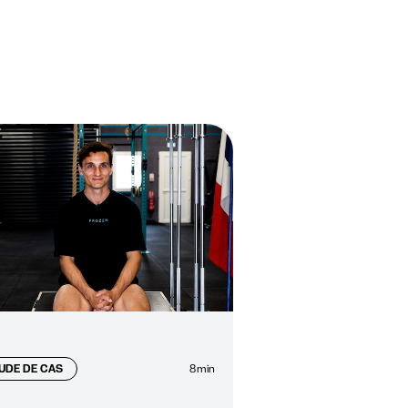
UDE DE CAS
8
min