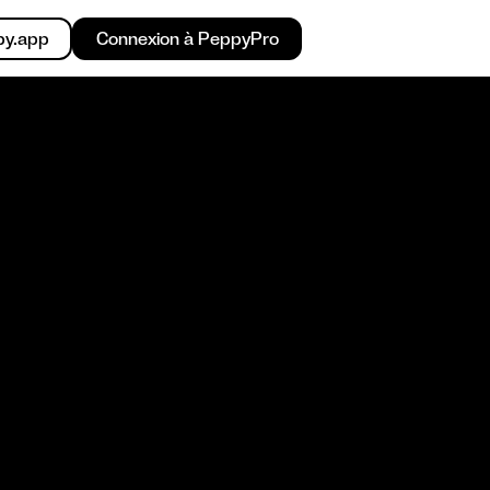
py.app
Connexion à PeppyPro